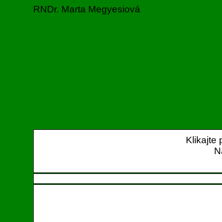
RNDr. Marta Megyesiová
Klikajte
N