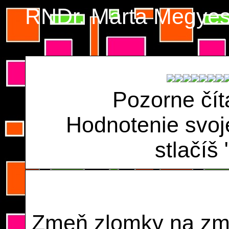
RNDr. Marta Megyes
Pozorne číta
Hodnotenie svoj
stlačíš
Zmeň zlomky na zmi