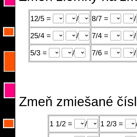
12/5 =
/
8/7 =
/
25/4 =
/
7/4 =
/
5/3 =
/
7/6 =
/
Zmeň zmiešané čísl
1 1/2 =
/
1 2/3 =