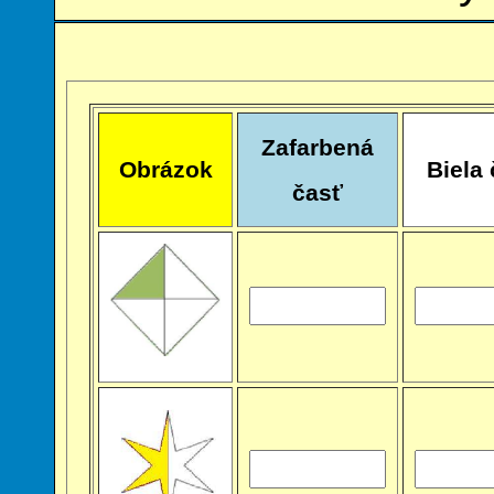
Zafarbená
Obrázok
Biela
časť