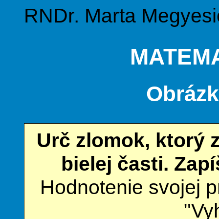
RNDr. Marta Megyesi
MATEMA
Obrázk
Urč zlomok, ktorý 
bielej časti. Zapí
Hodnotenie svojej p
"Vy